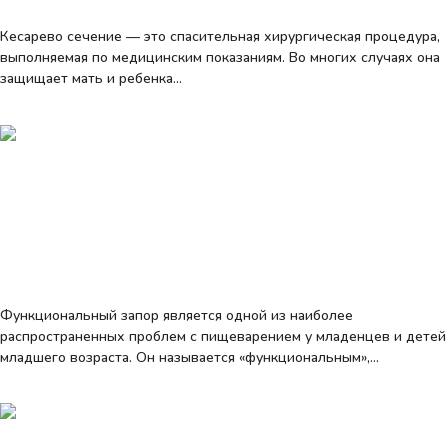
Кесарево сечение — это спасительная хирургическая процедура,
выполняемая по медицинским показаниям. Во многих случаях она
защищает мать и ребенка…
Learn more
Для врачей
Запор
Функциональный запор у маленьких
детей: проблема и пути ее решения.
Доктор медицинских наук.
Функциональный запор является одной из наиболее
распространенных проблем с пищеварением у младенцев и детей
младшего возраста. Он называется «функциональным»,…
Learn more
Питание недоношенных детей