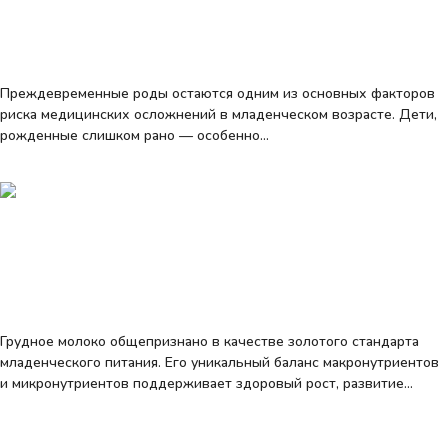
Кормление недоношенного ребенка в
первый год жизни
Преждевременные роды остаются одним из основных факторов
риска медицинских осложнений в младенческом возрасте. Дети,
рожденные слишком рано — особенно…
Learn more
Питание недоношенных детей
Жиры как питательная составляющая
заменителей грудного молока
Грудное молоко общепризнано в качестве золотого стандарта
младенческого питания. Его уникальный баланс макронутриентов
и микронутриентов поддерживает здоровый рост, развитие…
Learn more