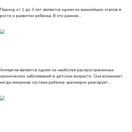
Период от 1 до 3 лет является одним из важнейших этапов в
росте и развитии ребенка. В эти ранние…
Learn more
Все о детских аллергиях
О наиболее распространенных
аллергенах у детей
Аллергия является одним из наиболее распространенных
хронических заболеваний в детском возрасте. Она возникает,
когда иммунная система ребенка чрезмерно реагирует…
Learn more
Полезно знать
Риски кесарева сечения у ребенка в
течение первого года жизни