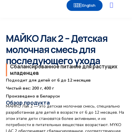
🇬🇧 English
Часто задаваемые вопросы
МАЙКО Лак 2 – Детская
молочная смесь для
последующего ухода
Сбалансированное питание для растущих
младенцев
Подходит для детей от 6 до 12 месяцев
Чистый вес: 200 г, 400 г
Произведено в Беларуси
Обзор продукта
МАЙКО Лак 2 — это детская молочная смесь, специально
разработанная для детей в возрасте от 6 до 12 месяцев. На
этом этапе дети становятся более активными, и их
потребности в питательных веществах возрастают. MYKO
LAC 2 обеспечивает сбалансированное, соответствующее