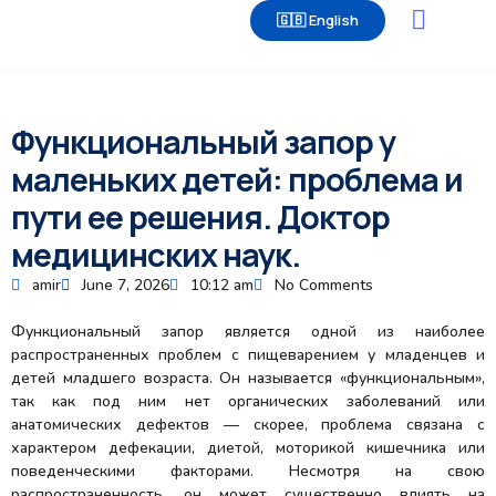
🇬🇧 English
Часто задаваемые вопросы
Функциональный запор у
маленьких детей: проблема и
пути ее решения. Доктор
медицинских наук.
amir
June 7, 2026
10:12 am
No Comments
Функциональный запор является одной из наиболее
распространенных проблем с пищеварением у младенцев и
детей младшего возраста. Он называется «функциональным»,
так как под ним нет органических заболеваний или
анатомических дефектов — скорее, проблема связана с
характером дефекации, диетой, моторикой кишечника или
поведенческими факторами. Несмотря на свою
распространенность, он может существенно влиять на